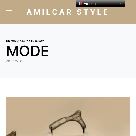
French
AMILCAR STYLE
BROWSING CATEGORY
MODE
26 POSTS