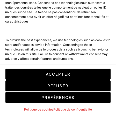
FOCUS ON ALEXANDER
(non-)personnalisées. Consentir à ces technologies nous autorisera à
traiter des données telles que le comportement de navigation ou les ID
ALLEN
uniques sur ce site. Le fait de ne pas consentir ou de retirer son
consentement peut avoir un effet négatif sur certaines fonctonnalités et
caractéristiques.
2 MINUTE READ
AMILCAR MAGAZINE follows Alexander ALLEN’s
To provide the best experiences, we use technologies such as cookies to
career very closely. We wanted to devote an article
store and/or access device information. Consenting to these
to his amazing career. AMILCAR MAGAZINE suit de
technologies will allow us to process data such as browsing behavior or
unique IDs on this site. Failure to consent or withdrawal of consent may
très près la carrière d’Alexander ALLEN. Nous
adversely affect certain features and functions.
voulions nous consacrer un article valorisant son
parcours étonnant.
ACCEPTER
REFUSER
PRÉFÉRENCES
Politique de cookies
Politique de confidentialité