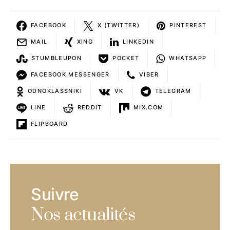
FACEBOOK
X (TWITTER)
PINTEREST
MAIL
XING
LINKEDIN
STUMBLEUPON
POCKET
WHATSAPP
FACEBOOK MESSENGER
VIBER
ODNOKLASSNIKI
VK
TELEGRAM
LINE
REDDIT
MIX.COM
FLIPBOARD
Suivre
Nos actualités