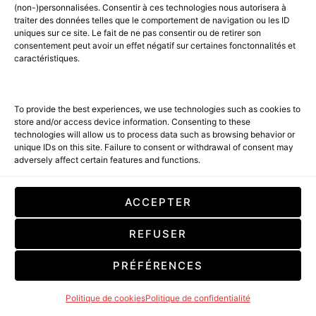
(non-)personnalisées. Consentir à ces technologies nous autorisera à
À DÉCOUVRIR
AMILCAR STYLE MAGAZINE
traiter des données telles que le comportement de navigation ou les ID
FASHION & STYLE
LIFESTYLE
NEWS FASHION
uniques sur ce site. Le fait de ne pas consentir ou de retirer son
SHOPPING LIST
consentement peut avoir un effet négatif sur certaines fonctonnalités et
caractéristiques.
Une nouvelle collection Rétro
chic signée ADIDAS EYEWEAR
To provide the best experiences, we use technologies such as cookies to
store and/or access device information. Consenting to these
1 MINUTE READ
technologies will allow us to process data such as browsing behavior or
unique IDs on this site. Failure to consent or withdrawal of consent may
LIRE LA SUITE
adversely affect certain features and functions.
ACCEPTER
REFUSER
3
PRÉFÉRENCES
Politique de cookies
Politique de confidentialité