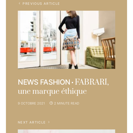
PREVIOUS ARTICLE
FABRARI,
NEWS FASHION
une marque éthique
9 OCTOBRE 2021
2 MINUTE READ
NEXT ARTICLE