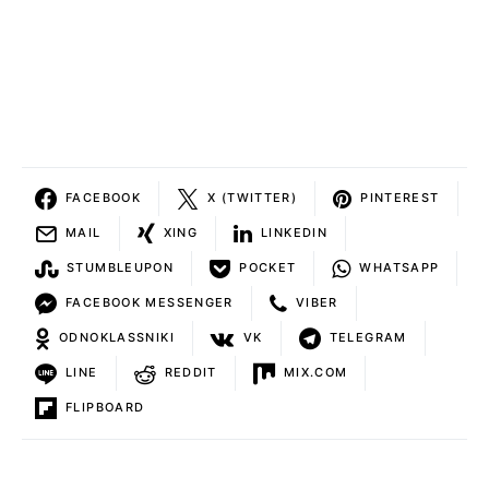
FACEBOOK
X (TWITTER)
PINTEREST
MAIL
XING
LINKEDIN
STUMBLEUPON
POCKET
WHATSAPP
FACEBOOK MESSENGER
VIBER
ODNOKLASSNIKI
VK
TELEGRAM
LINE
REDDIT
MIX.COM
FLIPBOARD