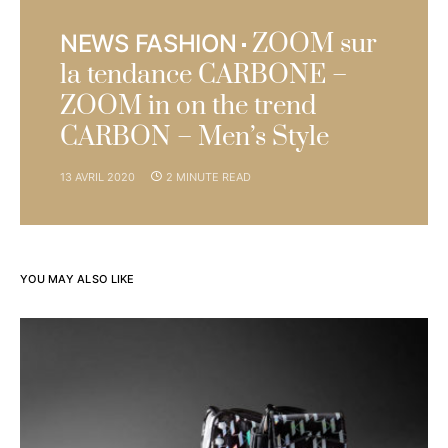
ZOOM sur
NEWS FASHION
la tendance CARBONE –
ZOOM in on the trend
CARBON – Men’s Style
13 AVRIL 2020
2 MINUTE READ
YOU MAY ALSO LIKE