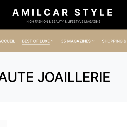
AMILCAR STYLE
HIGH FASHION & BEAUTY & LIFESTYLE MAGAZINE
ACCUEIL
BEST OF LUXE
35 MAGAZINES
SHOPPING &
HAUTE JOAILLERIE