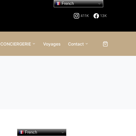
French
411K
13K
 CONCIERGERIE
Voyages
Contact
French