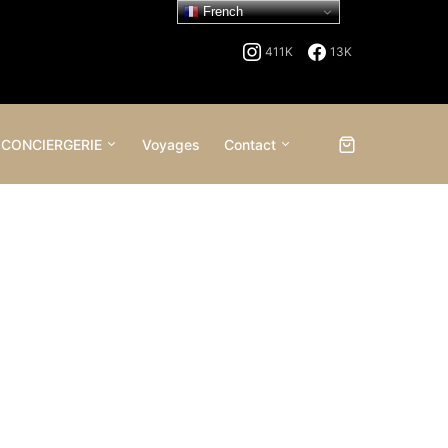
French
411K
13K
 CONCIERGERIE
Voyages
Contact