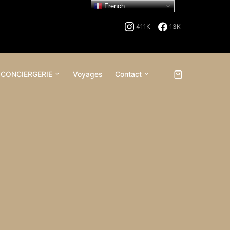
French
411K
13K
 CONCIERGERIE
Voyages
Contact