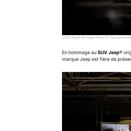
2025 Jeep® Wrangler Willys ’41 4xe special e
En hommage au
SUV Jeep
® ori
marque Jeep est fière de présen