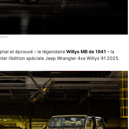
dition
ginal et éprouvé – le légendaire
Willys MB de 1941
– la
ter l’édition spéciale Jeep Wrangler 4xe Willys ’41 2025.