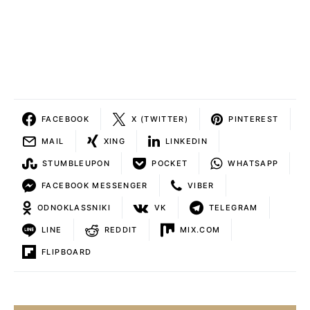
FACEBOOK
X (TWITTER)
PINTEREST
MAIL
XING
LINKEDIN
STUMBLEUPON
POCKET
WHATSAPP
FACEBOOK MESSENGER
VIBER
ODNOKLASSNIKI
VK
TELEGRAM
LINE
REDDIT
MIX.COM
FLIPBOARD