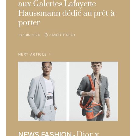
aux Galeries Lafayette
Haussmann dédié au prêt-à-
porter
18 JUIN 2024
3 MINUTE READ
NEXT ARTICLE
Dior x
NEWS FASHION