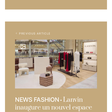
PREVIOUS ARTICLE
4
Lanvin
NEWS FASHION
inaugure un nouvel espace