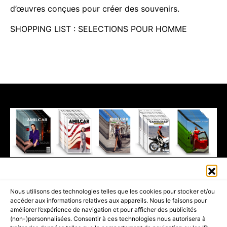
d’œuvres conçues pour créer des souvenirs.
SHOPPING LIST : SELECTIONS POUR HOMME
411K
13K
© 2026 AMILCAR MAGAZINE GROUP - AMILCAR STYLE MAGAZINE IS
Nous utilisons des technologies telles que les cookies pour stocker et/ou
PART OF THE
AMILCAR MAGAZINE GROUP.
EDITOR - ADVERTISING
accéder aux informations relatives aux appareils. Nous le faisons pour
AGENCE MEDIANE.
améliorer l’expérience de navigation et pour afficher des publicités
(non-)personnalisées. Consentir à ces technologies nous autorisera à