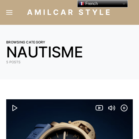
French
AMILCAR STYLE
BROWSING CATEGORY
NAUTISME
5 POSTS