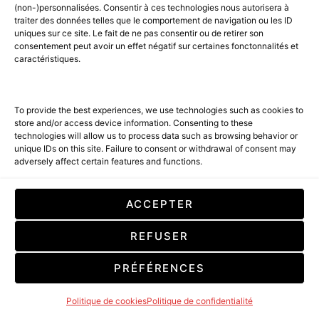
(non-)personnalisées. Consentir à ces technologies nous autorisera à
traiter des données telles que le comportement de navigation ou les ID
uniques sur ce site. Le fait de ne pas consentir ou de retirer son
consentement peut avoir un effet négatif sur certaines fonctonnalités et
caractéristiques.
BIEN-ETRE & ART DE VIVRE :
To provide the best experiences, we use technologies such as cookies to
Le Castel Clara, adresse
store and/or access device information. Consenting to these
technologies will allow us to process data such as browsing behavior or
emblématique de l’île depuis
unique IDs on this site. Failure to consent or withdrawal of consent may
adversely affect certain features and functions.
plus de 50 ans
ACCEPTER
4 MINUTE READ
Ouvert en 1971, le Castel Clara bénéficie d’un cadre
REFUSER
magique. Il doit son point de vue unique sur l'anse
de Goulphar à Paul Meunier, pionnier du tourisme à
PRÉFÉRENCES
Belle-Île.
Politique de cookies
Politique de confidentialité