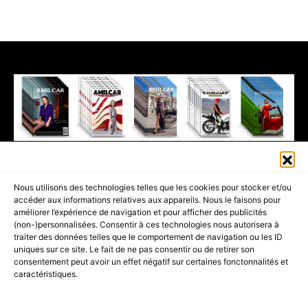
411K
13K
© 2026 AMILCAR MAGAZINE GROUP - AMILCAR STYLE MAGAZINE IS
Nous utilisons des technologies telles que les cookies pour stocker et/ou
PART OF THE
AMILCAR MAGAZINE GROUP.
EDITOR - ADVERTISING
accéder aux informations relatives aux appareils. Nous le faisons pour
AGENCE MEDIANE.
améliorer l’expérience de navigation et pour afficher des publicités
(non-)personnalisées. Consentir à ces technologies nous autorisera à
ACCUEIL
BEST OF LUXE
35 MAGAZINES
traiter des données telles que le comportement de navigation ou les ID
uniques sur ce site. Le fait de ne pas consentir ou de retirer son
SHOPPING & CONCIERGERIE
Voyages
Contact
consentement peut avoir un effet négatif sur certaines fonctonnalités et
caractéristiques.
Avant-Premières