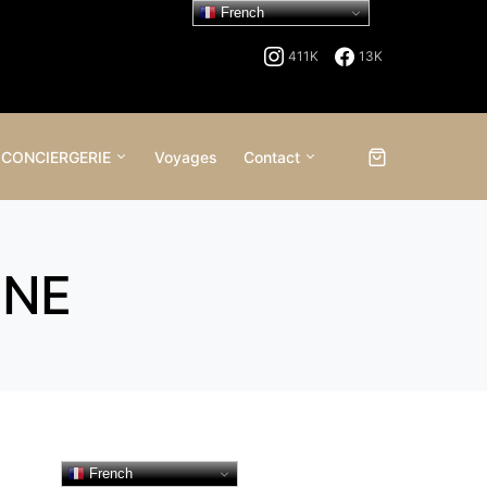
French
411K
13K
 CONCIERGERIE
Voyages
Contact
INE
French