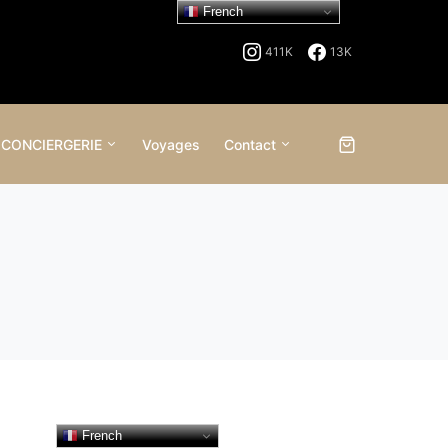
French
411K
13K
 CONCIERGERIE
Voyages
Contact
French