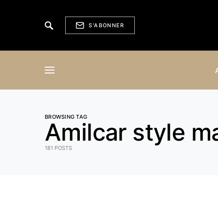
S'ABONNER
BROWSING TAG
Amilcar style m
181 POSTS