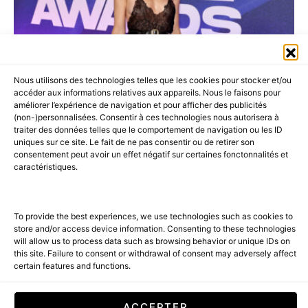
Nous utilisons des technologies telles que les cookies pour stocker et/ou
accéder aux informations relatives aux appareils. Nous le faisons pour
améliorer l’expérience de navigation et pour afficher des publicités
(non-)personnalisées. Consentir à ces technologies nous autorisera à
traiter des données telles que le comportement de navigation ou les ID
uniques sur ce site. Le fait de ne pas consentir ou de retirer son
consentement peut avoir un effet négatif sur certaines fonctonnalités et
caractéristiques.
To provide the best experiences, we use technologies such as cookies to
store and/or access device information. Consenting to these technologies
will allow us to process data such as browsing behavior or unique IDs on
AMBASSADEURS
AMILCAR STYLE MAGAZINE
this site. Failure to consent or withdrawal of consent may adversely affect
BEST OF LUXE
CÉLÉBRITÉS
ÉVÉNEMENTS
certain features and functions.
DIOR LOOKS
ACCEPTER