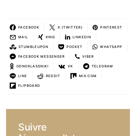
FACEBOOK
X (TWITTER)
PINTEREST
MAIL
XING
LINKEDIN
STUMBLEUPON
POCKET
WHATSAPP
FACEBOOK MESSENGER
VIBER
ODNOKLASSNIKI
VK
TELEGRAM
LINE
REDDIT
MIX.COM
FLIPBOARD
Suivre