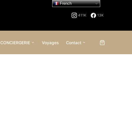
French
411K
13K
 CONCIERGERIE
Voyages
Contact