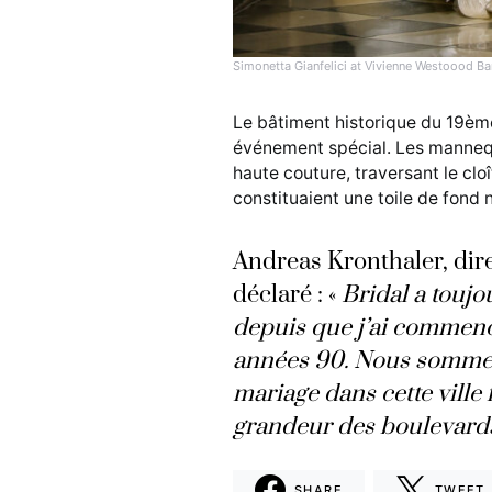
Simonetta Gianfelici at Vivienne Westoood Ba
Le bâtiment historique du 19ème 
événement spécial. Les mannequ
haute couture, traversant le cloî
constituaient une toile de fond n
Andreas Kronthaler, dir
déclaré : «
Bridal a toujo
depuis que j’ai commencé
années 90. Nous sommes 
mariage dans cette ville
grandeur des boulevards 
SHARE
TWEET