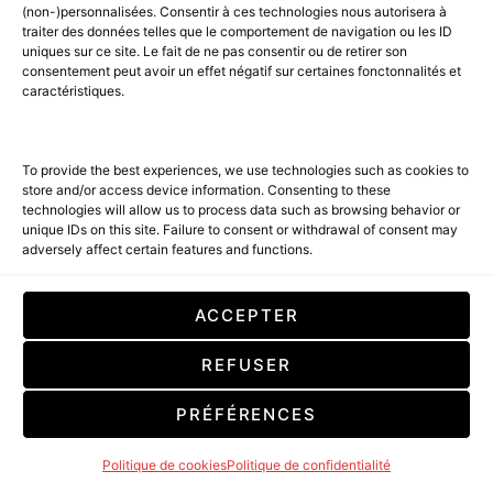
(non-)personnalisées. Consentir à ces technologies nous autorisera à
traiter des données telles que le comportement de navigation ou les ID
uniques sur ce site. Le fait de ne pas consentir ou de retirer son
consentement peut avoir un effet négatif sur certaines fonctonnalités et
caractéristiques.
LA MAISON
BEST OF LUXE
To provide the best experiences, we use technologies such as cookies to
store and/or access device information. Consenting to these
ROSHMODE COUTURE à
technologies will allow us to process data such as browsing behavior or
l’international
unique IDs on this site. Failure to consent or withdrawal of consent may
adversely affect certain features and functions.
22 MAI 2025
4 MINUTE READ
ACCEPTER
NEXT ARTICLE
REFUSER
PRÉFÉRENCES
Politique de cookies
Politique de confidentialité