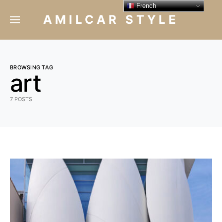
French
AMILCAR STYLE
BROWSING TAG
art
7 POSTS