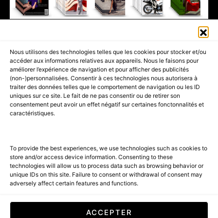
411K
13K
© 2026 AMILCAR MAGAZINE GROUP - AMILCAR STYLE MAGAZINE IS
Nous utilisons des technologies telles que les cookies pour stocker et/ou
PART OF THE
AMILCAR MAGAZINE GROUP.
EDITOR - ADVERTISING
accéder aux informations relatives aux appareils. Nous le faisons pour
AGENCE MEDIANE.
améliorer l’expérience de navigation et pour afficher des publicités
(non-)personnalisées. Consentir à ces technologies nous autorisera à
ACCUEIL
BEST OF LUXE
35 MAGAZINES
traiter des données telles que le comportement de navigation ou les ID
uniques sur ce site. Le fait de ne pas consentir ou de retirer son
SHOPPING & CONCIERGERIE
Voyages
Contact
consentement peut avoir un effet négatif sur certaines fonctonnalités et
caractéristiques.
Avant-Premières
& Offres exclusives
To provide the best experiences, we use technologies such as cookies to
store and/or access device information. Consenting to these
technologies will allow us to process data such as browsing behavior or
unique IDs on this site. Failure to consent or withdrawal of consent may
adversely affect certain features and functions.
SUBSCRIBE
ACCEPTER