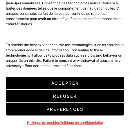
(non-)personnalisées. Consentir à ces technologies nous autorisera à
traiter des données telles que le comportement de navigation ou les ID
SHOPPING LIST : SELECTIONS
uniques sur ce site. Le fait de ne pas consentir ou de retirer son
POUR HOMME
consentement peut avoir un effet négatif sur certaines fonctonnalités et
caractéristiques.
To provide the best experiences, we use technologies such as cookies to
store and/or access device information. Consenting to these
technologies will allow us to process data such as browsing behavior or
unique IDs on this site. Failure to consent or withdrawal of consent may
adversely affect certain features and functions.
ACCEPTER
REFUSER
PRÉFÉRENCES
VERSACE Dylan Blush Pink, une
nouvelle signature olfactive estivale
Politique de cookies
Politique de confidentialité