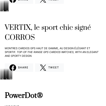
APEX_46mm_BLACK_FACE_349,00€
APEX_46mm_WHITE_FACE_349,00€
APEX
Pro_Black_499,00€
VERTIX, le sport chic signé
CORROS
MONTRES CARDIOS GPS HAUT DE GAMME, AU DESIGN ÉLÉGANT ET
SPORTIF.
TOP-OF-THE-RANGE GPS CARDIOS WATCHES, WITH AN ELEGANT
AND SPORTY DESIGN.
SHARE
TWEET
Vertix
Vertix
Vertix
Vertix
GPS
GPS
GPS
GPS
Adventure
Adventure
Adventure
Adventure
Watch_Black
Watch_Hunter
Watch_Navy
Watch_Orange
PowerDot®
Front_599,00€
Green
Front_599,00€
Front_599,00€
Front_599,00€