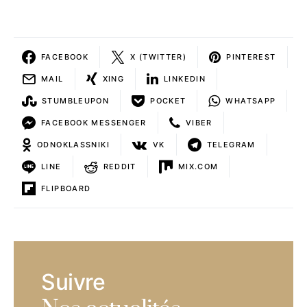
FACEBOOK
X (TWITTER)
PINTEREST
MAIL
XING
LINKEDIN
STUMBLEUPON
POCKET
WHATSAPP
FACEBOOK MESSENGER
VIBER
ODNOKLASSNIKI
VK
TELEGRAM
LINE
REDDIT
MIX.COM
FLIPBOARD
Suivre