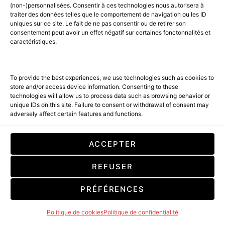
(non-)personnalisées. Consentir à ces technologies nous autorisera à
traiter des données telles que le comportement de navigation ou les ID
uniques sur ce site. Le fait de ne pas consentir ou de retirer son
consentement peut avoir un effet négatif sur certaines fonctonnalités et
caractéristiques.
FESTIVAL DE CANNES : MAGNUM®
ORGANISE SON TOUT PREMIER
To provide the best experiences, we use technologies such as cookies to
store and/or access device information. Consenting to these
DÉFILÉ DE MODE À
technologies will allow us to process data such as browsing behavior or
L’OCCASION DU 79ÈME
unique IDs on this site. Failure to consent or withdrawal of consent may
adversely affect certain features and functions.
FESTIVAL DE CANNES
ACCEPTER
AMILCAR MAGAZINE GROUP – 35 MAGAZINES
REFUSER
PRÉFÉRENCES
Politique de cookies
Politique de confidentialité