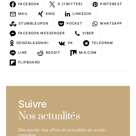
FACEBOOK
X (TWITTER)
PINTEREST
MAIL
XING
LINKEDIN
STUMBLEUPON
POCKET
WHATSAPP
FACEBOOK MESSENGER
VIBER
ODNOKLASSNIKI
VK
TELEGRAM
LINE
REDDIT
MIX.COM
FLIPBOARD
Suivre
Nos actualités
Découvrez nos offres et actualités en avant-
première.