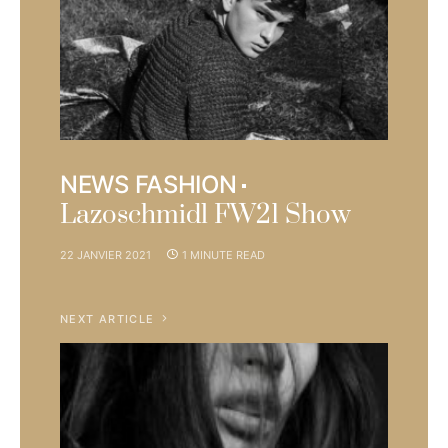
NEWS FASHION
Lazoschmidl FW21 Show
22 JANVIER 2021
1 MINUTE READ
NEXT ARTICLE