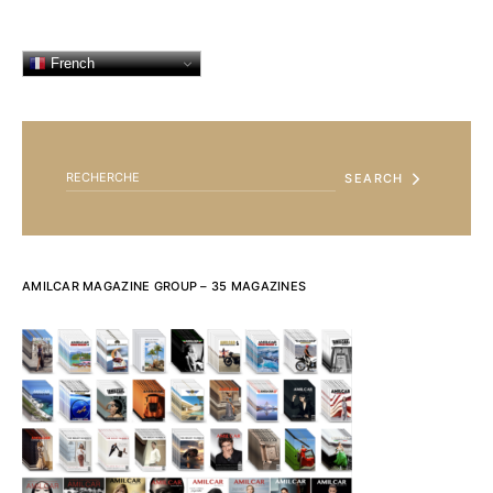
French
SEARCH FOR:
SEARCH
AMILCAR MAGAZINE GROUP – 35 MAGAZINES