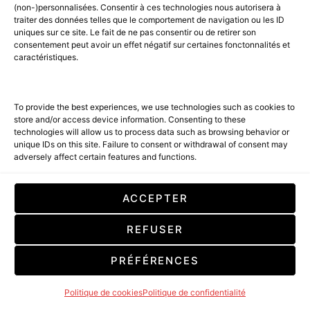
(non-)personnalisées. Consentir à ces technologies nous autorisera à
traiter des données telles que le comportement de navigation ou les ID
uniques sur ce site. Le fait de ne pas consentir ou de retirer son
consentement peut avoir un effet négatif sur certaines fonctonnalités et
caractéristiques.
To provide the best experiences, we use technologies such as cookies to
store and/or access device information. Consenting to these
technologies will allow us to process data such as browsing behavior or
unique IDs on this site. Failure to consent or withdrawal of consent may
adversely affect certain features and functions.
ACCEPTER
LA MAISON ROSHMODE
REFUSER
1 MINUTE READ
PRÉFÉRENCES
Amilcar Magazine soutient les créateurs et vous
présente ainsi la maison haute couture « Roshmode »
Politique de cookies
Politique de confidentialité
pour homme & femme.…