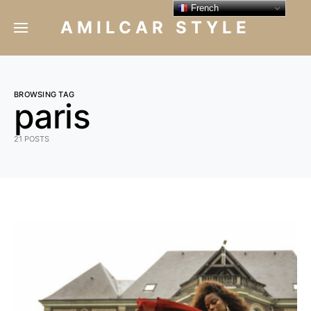
French
AMILCAR STYLE
BROWSING TAG
paris
21 POSTS