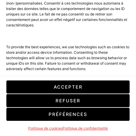
(non-)personnalisées. Consentir à ces technologies nous autorisera à
traiter des données telles que le comportement de navigation ou les ID
uniques sur ce site. Le fait de ne pas consentir ou de retirer son
consentement peut avoir un effet négatif sur certaines fonctonnalités et
caractéristiques.
More information about AMILCAR USA MAGAZINE –
AMILCAR CANADA MAGAZINE – AMILCAR UK
To provide the best experiences, we use technologies such as cookies to
store and/or access device information. Consenting to these
MAGAZINE – AMILCAR ITALIA MAGAZINE –
technologies will allow us to process data such as browsing behavior or
AMILCAR LATINO MAGAZINE – AMILCAR
unique IDs on this site. Failure to consent or withdrawal of consent may
SWITZERLAND MAGAZINE – AMILCAR ARABIA
adversely affect certain features and functions.
MAGAZINE – AMILCAR ASIA MAGAZINE – AMILCAR
MAGAZINE GROUP – 30 MAGAZINES :
ACCEPTER
REFUSER
PRÉFÉRENCES
Politique de cookies
Politique de confidentialité