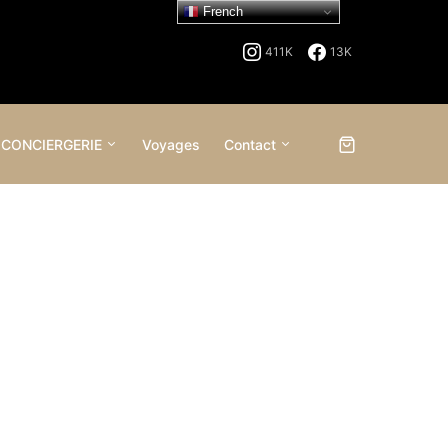
French
411K
13K
 CONCIERGERIE
Voyages
Contact