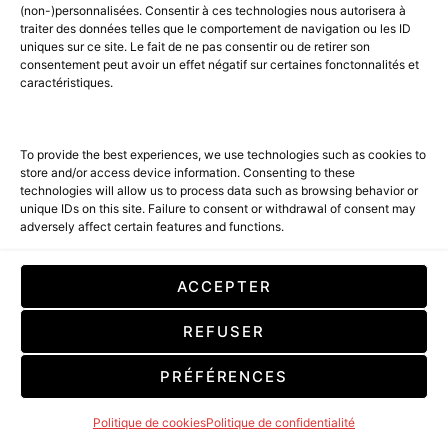
(non-)personnalisées. Consentir à ces technologies nous autorisera à
AGENCE MEDIANE.
traiter des données telles que le comportement de navigation ou les ID
uniques sur ce site. Le fait de ne pas consentir ou de retirer son
ACCUEIL
BEST OF LUXE
35 MAGAZINES
consentement peut avoir un effet négatif sur certaines fonctonnalités et
SHOPPING & CONCIERGERIE
Voyages
Contact
caractéristiques.
Avant-Premières
& Offres exclusives
To provide the best experiences, we use technologies such as cookies to
store and/or access device information. Consenting to these
technologies will allow us to process data such as browsing behavior or
unique IDs on this site. Failure to consent or withdrawal of consent may
adversely affect certain features and functions.
ACCEPTER
SUBSCRIBE
REFUSER
En cochant cette case, vous confirmez que vous avez lu et que vous
acceptez nos conditions d'utilisation concernant le stockage des
PRÉFÉRENCES
données soumises par le biais de ce formulaire. By checking this box, you
confirm that you have read and are agreeing to our terms of use
regarding the storage of the data submitted through this form.
Politique de cookies
Politique de confidentialité