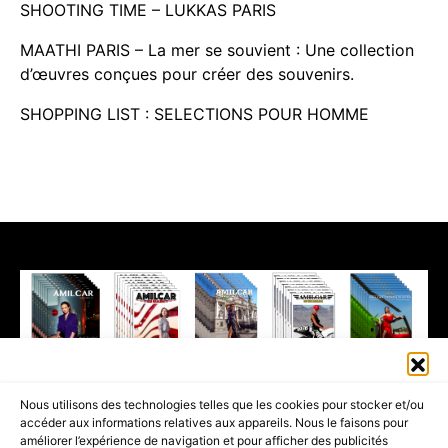
SHOOTING TIME – LUKKAS PARIS
MAATHI PARIS – La mer se souvient : Une collection
d’œuvres conçues pour créer des souvenirs.
SHOPPING LIST : SELECTIONS POUR HOMME
411K
13K
Nous utilisons des technologies telles que les cookies pour stocker et/ou
accéder aux informations relatives aux appareils. Nous le faisons pour
© 2026 AMILCAR MAGAZINE GROUP - AMILCAR STYLE MAGAZINE IS
améliorer l’expérience de navigation et pour afficher des publicités
PART OF THE
AMILCAR MAGAZINE GROUP.
EDITOR - ADVERTISING