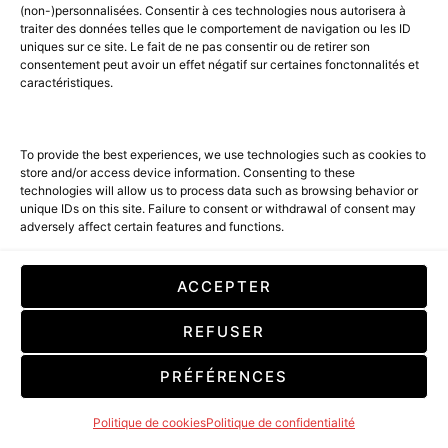
AMILCAR SEASIDE MAGAZINE
(non-)personnalisées. Consentir à ces technologies nous autorisera à
AMILCAR TRAVEL MAGAZINE
traiter des données telles que le comportement de navigation ou les ID
THE RIGHT NUMBER MAGAZINE
uniques sur ce site. Le fait de ne pas consentir ou de retirer son
consentement peut avoir un effet négatif sur certaines fonctonnalités et
ALENA INSPIRATIONS
caractéristiques.
BY RACKEL SELECTIONS
AMILCAR MAGAZINE & THE RIGHT MAGAZINE
To provide the best experiences, we use technologies such as cookies to
ISSUE:
store and/or access device information. Consenting to these
technologies will allow us to process data such as browsing behavior or
unique IDs on this site. Failure to consent or withdrawal of consent may
VIAPRESSE: Subscription on Viapresse
adversely affect certain features and functions.
FNAC: Fnac subscription
CDISCOUNT: Subscription on Cdiscount
ACCEPTER
CLUB AMILCAR GROUP:
REFUSER
PRÉFÉRENCES
CLUB AMILCAR: Concierge & Luxury Shopping
AMILCAR TRAVEL by CLUB AMILCAR
Politique de cookies
Politique de confidentialité
AMILCAR CONCEPT STORE – Shopping & Limited