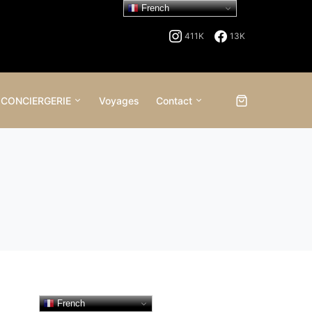
French
411K
13K
 CONCIERGERIE
Voyages
Contact
French