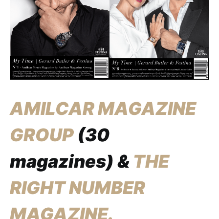
AMILCAR MAGAZINE
GROUP
(30
magazines) &
THE
RIGHT NUMBER
MAGAZINE.