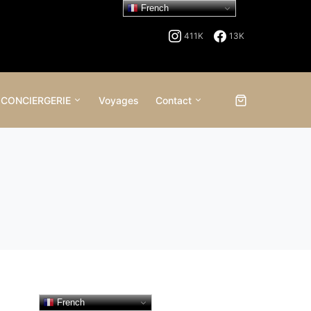
French
411K
13K
 CONCIERGERIE
Voyages
Contact
French