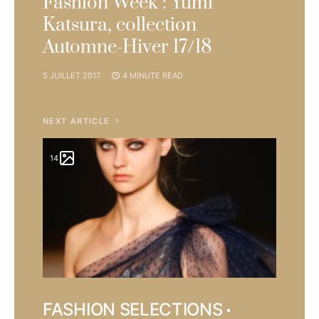
Fashion Week : Yumi
Katsura, collection
Automne-Hiver 17/18
5 JUILLET 2017
4 MINUTE READ
NEXT ARTICLE
14
FASHION SELECTIONS