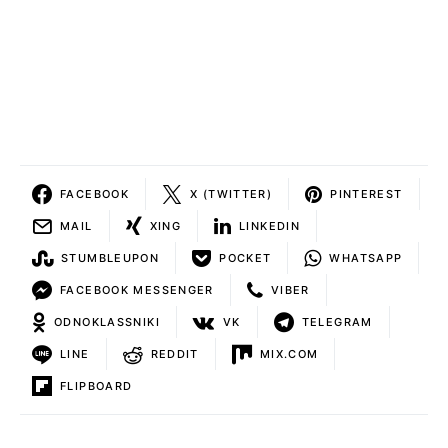
FACEBOOK
X (TWITTER)
PINTEREST
MAIL
XING
LINKEDIN
STUMBLEUPON
POCKET
WHATSAPP
FACEBOOK MESSENGER
VIBER
ODNOKLASSNIKI
VK
TELEGRAM
LINE
REDDIT
MIX.COM
FLIPBOARD