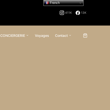
French
411K
13K
 CONCIERGERIE
Voyages
Contact