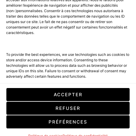
AGENCE MEDIANE.
améliorer l’expérience de navigation et pour afficher des publicités
(non-)personnalisées. Consentir à ces technologies nous autorisera à
ACCUEIL
BEST OF LUXE
35 MAGAZINES
traiter des données telles que le comportement de navigation ou les ID
uniques sur ce site. Le fait de ne pas consentir ou de retirer son
SHOPPING & CONCIERGERIE
Voyages
Contact
consentement peut avoir un effet négatif sur certaines fonctonnalités et
caractéristiques.
Avant-Premières
& Offres exclusives
To provide the best experiences, we use technologies such as cookies to
store and/or access device information. Consenting to these
technologies will allow us to process data such as browsing behavior or
unique IDs on this site. Failure to consent or withdrawal of consent may
adversely affect certain features and functions.
SUBSCRIBE
ACCEPTER
En cochant cette case, vous confirmez que vous avez lu et que vous
REFUSER
acceptez nos conditions d'utilisation concernant le stockage des
données soumises par le biais de ce formulaire. By checking this box, you
confirm that you have read and are agreeing to our terms of use
PRÉFÉRENCES
regarding the storage of the data submitted through this form.
Politique de cookies
Politique de confidentialité