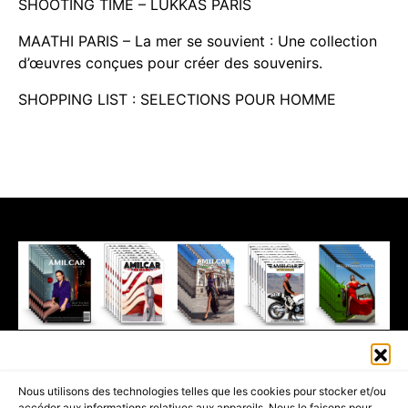
SHOOTING TIME – LUKKAS PARIS
MAATHI PARIS – La mer se souvient : Une collection
d’œuvres conçues pour créer des souvenirs.
SHOPPING LIST : SELECTIONS POUR HOMME
411K
13K
© 2026 AMILCAR MAGAZINE GROUP - AMILCAR STYLE MAGAZINE IS
Nous utilisons des technologies telles que les cookies pour stocker et/ou
PART OF THE
AMILCAR MAGAZINE GROUP.
EDITOR - ADVERTISING
accéder aux informations relatives aux appareils. Nous le faisons pour