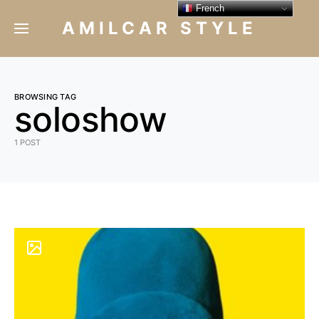
French
AMILCAR STYLE
BROWSING TAG
soloshow
1 POST