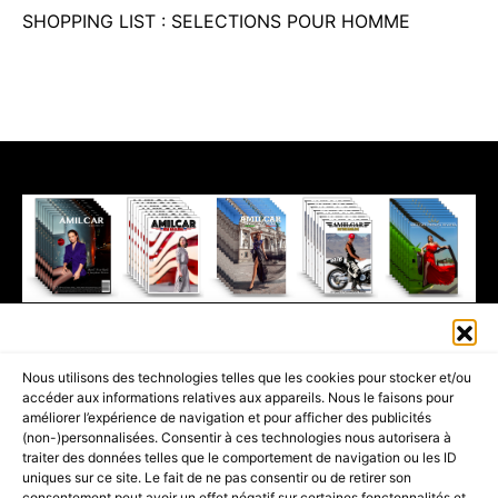
SHOPPING LIST : SELECTIONS POUR HOMME
411K
13K
© 2026 AMILCAR MAGAZINE GROUP - AMILCAR STYLE MAGAZINE IS
Nous utilisons des technologies telles que les cookies pour stocker et/ou
PART OF THE
AMILCAR MAGAZINE GROUP.
EDITOR - ADVERTISING
accéder aux informations relatives aux appareils. Nous le faisons pour
AGENCE MEDIANE.
améliorer l’expérience de navigation et pour afficher des publicités
(non-)personnalisées. Consentir à ces technologies nous autorisera à
ACCUEIL
BEST OF LUXE
35 MAGAZINES
traiter des données telles que le comportement de navigation ou les ID
uniques sur ce site. Le fait de ne pas consentir ou de retirer son
SHOPPING & CONCIERGERIE
Voyages
Contact
consentement peut avoir un effet négatif sur certaines fonctonnalités et