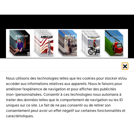
411K
13K
© 2026 AMILCAR MAGAZINE GROUP - AMILCAR STYLE MAGAZINE IS
Nous utilisons des technologies telles que les cookies pour stocker et/ou
PART OF THE
AMILCAR MAGAZINE GROUP.
EDITOR - ADVERTISING
accéder aux informations relatives aux appareils. Nous le faisons pour
AGENCE MEDIANE.
améliorer l’expérience de navigation et pour afficher des publicités
(non-)personnalisées. Consentir à ces technologies nous autorisera à
ACCUEIL
BEST OF LUXE
35 MAGAZINES
traiter des données telles que le comportement de navigation ou les ID
uniques sur ce site. Le fait de ne pas consentir ou de retirer son
SHOPPING & CONCIERGERIE
Voyages
Contact
consentement peut avoir un effet négatif sur certaines fonctonnalités et
caractéristiques.
Avant-Premières
& Offres exclusives