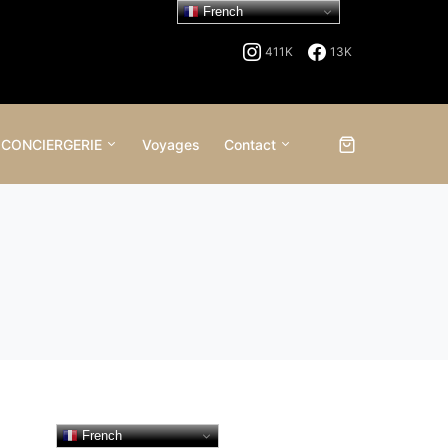
French
411K
13K
 CONCIERGERIE
Voyages
Contact
French