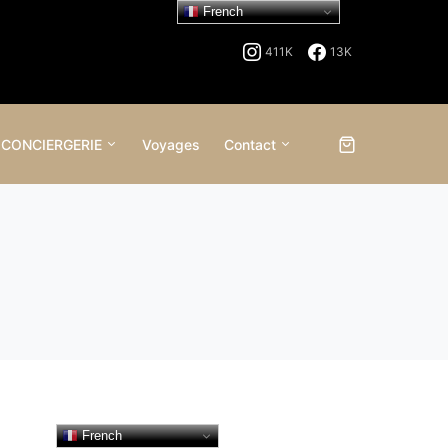
French
411K
13K
 CONCIERGERIE
Voyages
Contact
French