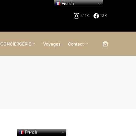
French
411K
13K
 CONCIERGERIE
Voyages
Contact
French