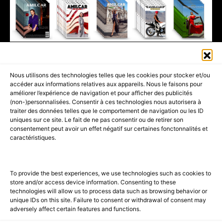
411K
13K
© 2026 AMILCAR MAGAZINE GROUP - AMILCAR STYLE MAGAZINE IS
Nous utilisons des technologies telles que les cookies pour stocker et/ou
PART OF THE
AMILCAR MAGAZINE GROUP.
EDITOR - ADVERTISING
accéder aux informations relatives aux appareils. Nous le faisons pour
AGENCE MEDIANE.
améliorer l’expérience de navigation et pour afficher des publicités
(non-)personnalisées. Consentir à ces technologies nous autorisera à
ACCUEIL
BEST OF LUXE
35 MAGAZINES
traiter des données telles que le comportement de navigation ou les ID
uniques sur ce site. Le fait de ne pas consentir ou de retirer son
SHOPPING & CONCIERGERIE
Voyages
Contact
consentement peut avoir un effet négatif sur certaines fonctonnalités et
caractéristiques.
Avant-Premières
& Offres exclusives
To provide the best experiences, we use technologies such as cookies to
store and/or access device information. Consenting to these
technologies will allow us to process data such as browsing behavior or
unique IDs on this site. Failure to consent or withdrawal of consent may
adversely affect certain features and functions.