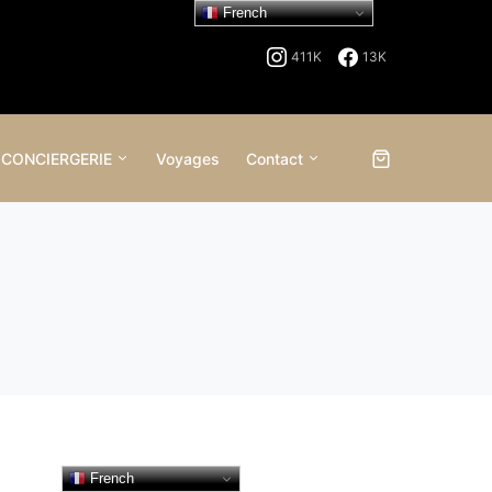
French
411K
13K
 CONCIERGERIE
Voyages
Contact
French