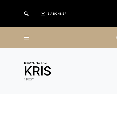
S'ABONNER
BROWSING TAG
KRIS
1 POST