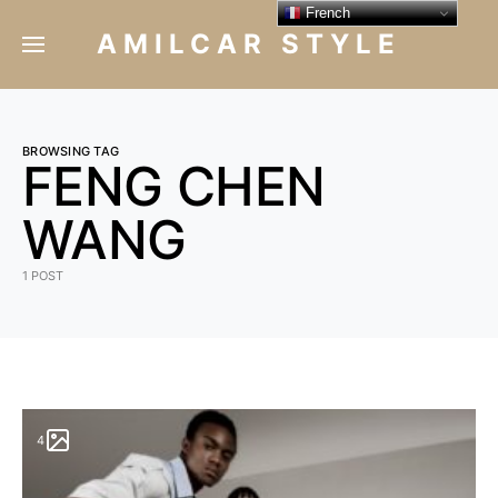
French
AMILCAR STYLE
BROWSING TAG
FENG CHEN
WANG
1 POST
4