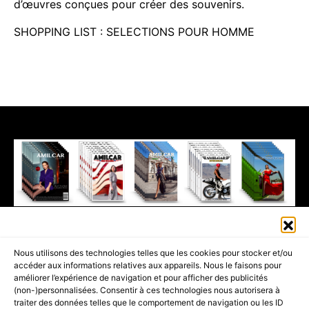
d’œuvres conçues pour créer des souvenirs.
SHOPPING LIST : SELECTIONS POUR HOMME
411K
13K
© 2026 AMILCAR MAGAZINE GROUP - AMILCAR STYLE MAGAZINE IS
Nous utilisons des technologies telles que les cookies pour stocker et/ou
PART OF THE
AMILCAR MAGAZINE GROUP.
EDITOR - ADVERTISING
accéder aux informations relatives aux appareils. Nous le faisons pour
AGENCE MEDIANE.
améliorer l’expérience de navigation et pour afficher des publicités
(non-)personnalisées. Consentir à ces technologies nous autorisera à
ACCUEIL
BEST OF LUXE
35 MAGAZINES
traiter des données telles que le comportement de navigation ou les ID