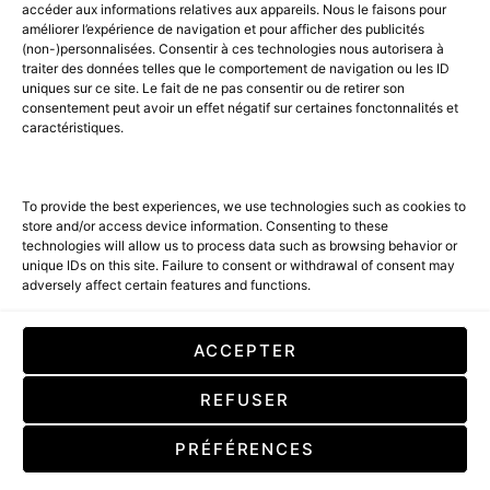
accéder aux informations relatives aux appareils. Nous le faisons pour
AGENCE MEDIANE.
améliorer l’expérience de navigation et pour afficher des publicités
(non-)personnalisées. Consentir à ces technologies nous autorisera à
ACCUEIL
BEST OF LUXE
35 MAGAZINES
traiter des données telles que le comportement de navigation ou les ID
uniques sur ce site. Le fait de ne pas consentir ou de retirer son
SHOPPING & CONCIERGERIE
Voyages
Contact
consentement peut avoir un effet négatif sur certaines fonctonnalités et
caractéristiques.
Avant-Premières
& Offres exclusives
To provide the best experiences, we use technologies such as cookies to
store and/or access device information. Consenting to these
technologies will allow us to process data such as browsing behavior or
unique IDs on this site. Failure to consent or withdrawal of consent may
adversely affect certain features and functions.
SUBSCRIBE
ACCEPTER
En cochant cette case, vous confirmez que vous avez lu et que vous
REFUSER
acceptez nos conditions d'utilisation concernant le stockage des
données soumises par le biais de ce formulaire. By checking this box, you
confirm that you have read and are agreeing to our terms of use
PRÉFÉRENCES
regarding the storage of the data submitted through this form.