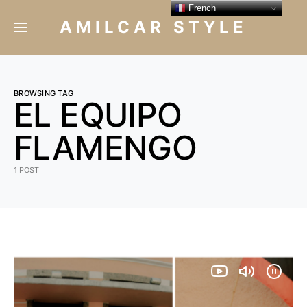
French
AMILCAR STYLE
BROWSING TAG
EL EQUIPO
FLAMENGO
1 POST