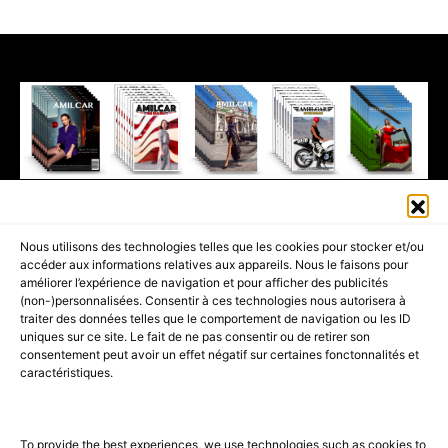
411K
13K
© 2026 AMILCAR MAGAZINE GROUP - AMILCAR STYLE MAGAZINE IS
Nous utilisons des technologies telles que les cookies pour stocker et/ou
PART OF THE
AMILCAR MAGAZINE GROUP.
EDITOR - ADVERTISING
accéder aux informations relatives aux appareils. Nous le faisons pour
AGENCE MEDIANE.
améliorer l’expérience de navigation et pour afficher des publicités
(non-)personnalisées. Consentir à ces technologies nous autorisera à
ACCUEIL
BEST OF LUXE
35 MAGAZINES
traiter des données telles que le comportement de navigation ou les ID
uniques sur ce site. Le fait de ne pas consentir ou de retirer son
SHOPPING & CONCIERGERIE
Voyages
Contact
consentement peut avoir un effet négatif sur certaines fonctonnalités et
caractéristiques.
Avant-Premières
& Offres exclusives
To provide the best experiences, we use technologies such as cookies to