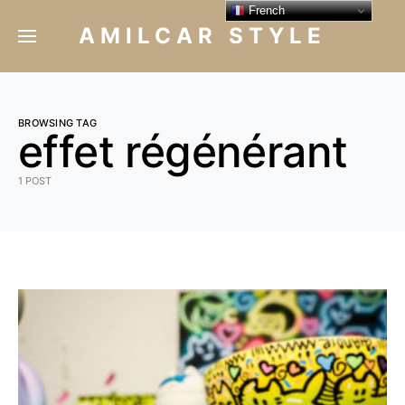
French
AMILCAR STYLE
BROWSING TAG
effet régénérant
1 POST