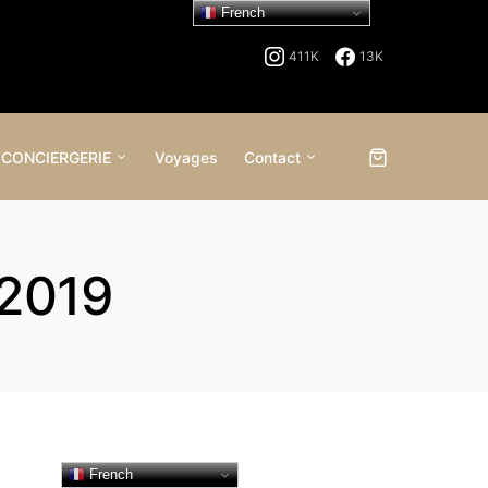
French
411K
13K
 CONCIERGERIE
Voyages
Contact
 2019
French