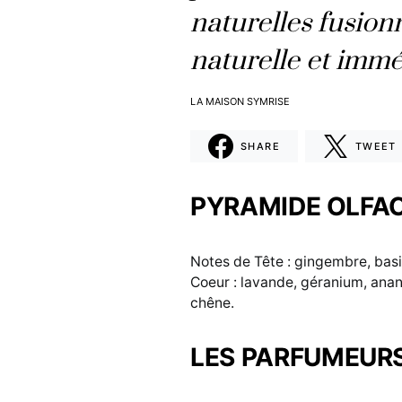
naturelles fusio
naturelle et imm
LA MAISON SYMRISE
SHARE
TWEET
PYRAMIDE OLFA
Notes de Tête : gingembre, basil
Coeur : lavande, géranium, anan
chêne.
LES PARFUMEUR