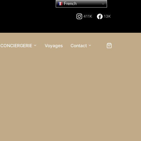
French
411K
13K
 CONCIERGERIE
Voyages
Contact