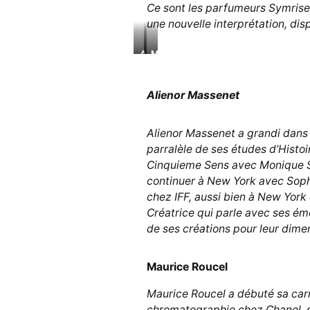
Ce sont les parfumeurs Symrise,
une nouvelle interprétation, di
Alienor
Maurice
Massenet
Roucel
Alienor Massenet
Alienor Massenet a grandi dans u
parralèle de ses études d’Histoir
Cinquieme Sens avec Monique S
continuer à New York avec Soph
chez IFF, aussi bien à New York 
Créatrice qui parle avec ses ém
de ses créations pour leur dim
Maurice Roucel
Maurice Roucel a débuté sa carr
chromatographie chez Chanel, s