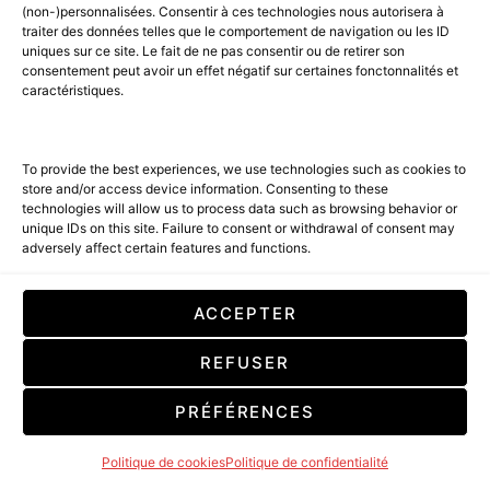
(non-)personnalisées. Consentir à ces technologies nous autorisera à
traiter des données telles que le comportement de navigation ou les ID
uniques sur ce site. Le fait de ne pas consentir ou de retirer son
AMILCAR MAGAZINE & THE RIGHT MAGAZINE
consentement peut avoir un effet négatif sur certaines fonctonnalités et
ISSUE:
caractéristiques.
VIAPRESSE: Subscription on Viapresse
FNAC: Fnac subscription
To provide the best experiences, we use technologies such as cookies to
CDISCOUNT: Subscription on Cdiscount
store and/or access device information. Consenting to these
technologies will allow us to process data such as browsing behavior or
unique IDs on this site. Failure to consent or withdrawal of consent may
adversely affect certain features and functions.
CLUB AMILCAR GROUP:
CLUB AMILCAR: Concierge & Luxury Shopping
ACCEPTER
AMILCAR LUXURY SELECTIONS – SHOPPING
AMILCAR TRAVEL by CLUB AMILCAR
REFUSER
AMILCAR SHOP GIFT CARD
PRÉFÉRENCES
Politique de cookies
Politique de confidentialité
Discover our brands in the windows of the Club