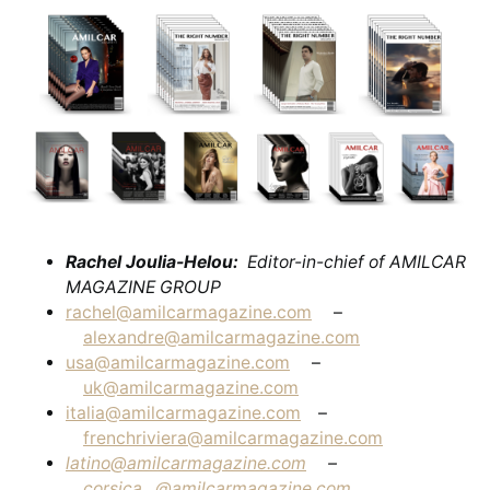
Rachel Joulia-Helou:
Editor-in-chief of AMILCAR
MAGAZINE GROUP
rachel@amilcarmagazine.com
–
alexandre@amilcarmagazine.com
usa@amilcarmagazine.com
–
uk@amilcarmagazine.com
italia@amilcarmagazine.com
–
frenchriviera@amilcarmagazine.com
latino@amilcarmagazine.com
–
corsica
@amilcarmagazine.com