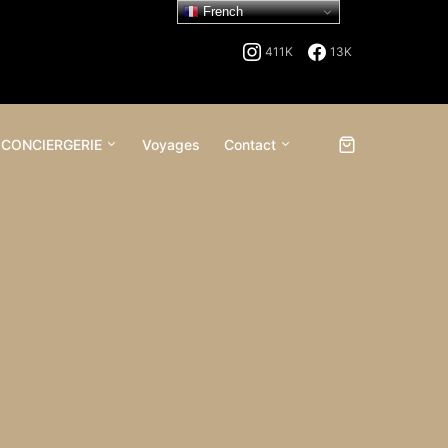
French
411K
13K
 CONCIERGERIE
Voyages
Contact