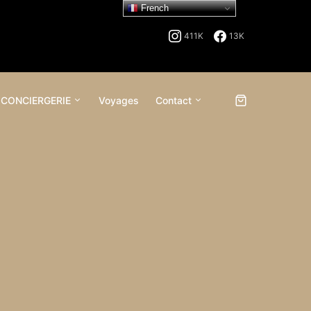
French
411K
13K
 CONCIERGERIE
Voyages
Contact