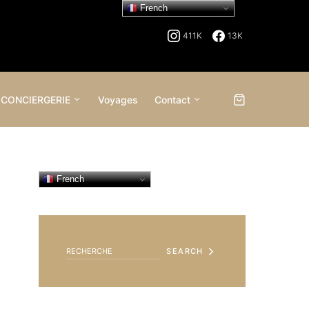
French
411K
13K
 CONCIERGERIE
Voyages
Contact
French
SEARCH FOR:
SEARCH