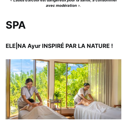
avec modération
».
SPA
ELE|NA Ayur INSPIRÉ PAR LA NATURE !