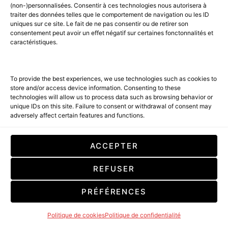
(non-)personnalisées. Consentir à ces technologies nous autorisera à
traiter des données telles que le comportement de navigation ou les ID
uniques sur ce site. Le fait de ne pas consentir ou de retirer son
consentement peut avoir un effet négatif sur certaines fonctonnalités et
caractéristiques.
To provide the best experiences, we use technologies such as cookies to
store and/or access device information. Consenting to these
Le Club des Enfants :
technologies will allow us to process data such as browsing behavior or
unique IDs on this site. Failure to consent or withdrawal of consent may
adversely affect certain features and functions.
Une multitude d’activités amusantes et
d’expériences d’apprentissage organisées
ACCEPTER
quotidiennement pour les enfants
REFUSER
PRÉFÉRENCES
Politique de cookies
Politique de confidentialité