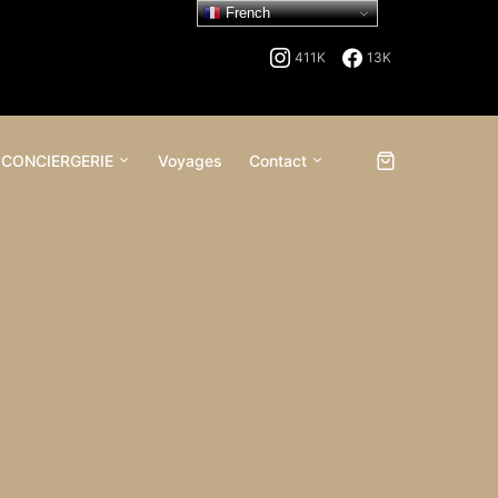
French
411K
13K
 CONCIERGERIE
Voyages
Contact