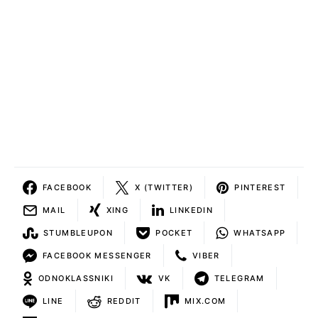
FACEBOOK
X (TWITTER)
PINTEREST
MAIL
XING
LINKEDIN
STUMBLEUPON
POCKET
WHATSAPP
FACEBOOK MESSENGER
VIBER
ODNOKLASSNIKI
VK
TELEGRAM
LINE
REDDIT
MIX.COM