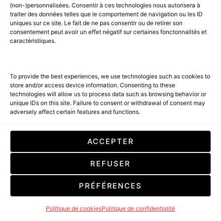
(non-)personnalisées. Consentir à ces technologies nous autorisera à
traiter des données telles que le comportement de navigation ou les ID
uniques sur ce site. Le fait de ne pas consentir ou de retirer son
consentement peut avoir un effet négatif sur certaines fonctonnalités et
caractéristiques.
AMBASSADEURS
AMILCAR STYLE MAGAZINE
BEST OF LUXE
CÉLÉBRITÉS
ÉVÉNEMENTS
DIOR LOOKS
To provide the best experiences, we use technologies such as cookies to
store and/or access device information. Consenting to these
technologies will allow us to process data such as browsing behavior or
2 MINUTE READ
unique IDs on this site. Failure to consent or withdrawal of consent may
adversely affect certain features and functions.
LIRE LA SUITE
ACCEPTER
REFUSER
PRÉFÉRENCES
Politique de cookies
Politique de confidentialité