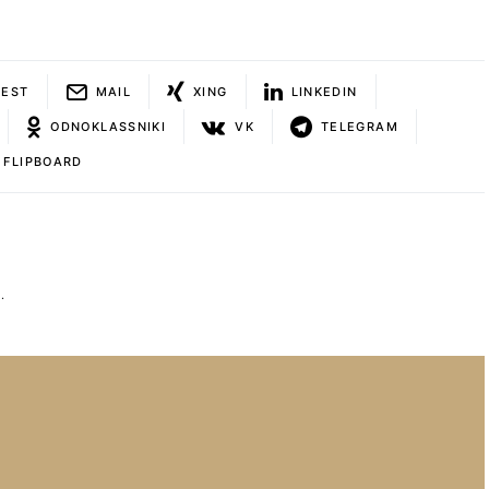
REST
MAIL
XING
LINKEDIN
ODNOKLASSNIKI
VK
TELEGRAM
FLIPBOARD
.