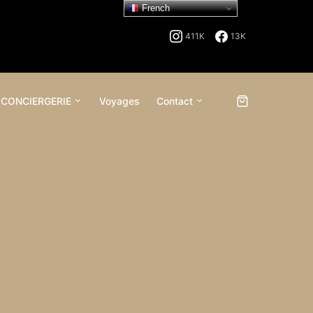
French
411K
13K
 CONCIERGERIE
Voyages
Contact